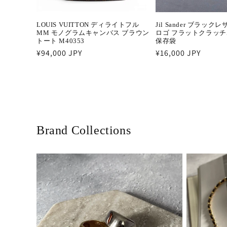
LOUIS VUITTON ディライトフル
Jil Sander ブラック
MM モノグラムキャンバス ブラウン
ロゴ フラットクラッ
トート M40353
保存袋
通
¥94,000 JPY
通
¥16,000 JPY
常
常
価
価
格
格
Brand Collections