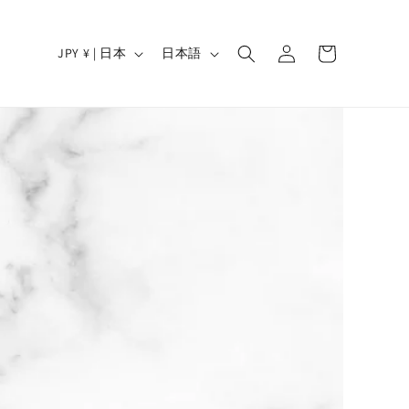
ロ
カ
グ
国
言
ー
JPY ¥ | 日本
日本語
イ
/
語
ト
ン
地
域