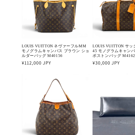
LOUIS VUITTON ネヴァーフルMM
LOUIS VUITTON 
モノグラムキャンバス ブラウン ショ
45 モノグラムキャン
ルダーバッグ M40156
ボストンバッグ M4162
通
¥112,000 JPY
通
¥30,000 JPY
常
常
価
価
格
格