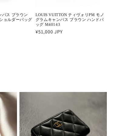
ャンバス ブラウン
LOUIS VUITTON ティヴォリPM モノ
 ショルダーバッグ
グラムキャンバス ブラウン ハンドバ
ッグ M40143
通
¥51,000 JPY
常
価
格