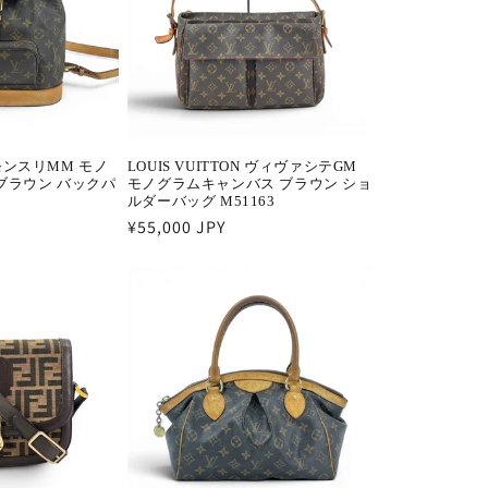
N モンスリMM モノ
LOUIS VUITTON ヴィヴァシテGM
ブラウン バックパ
モノグラムキャンバス ブラウン ショ
ルダーバッグ M51163
通
¥55,000 JPY
常
価
格