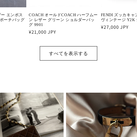
レザー エンボス
COACH オールドCOACH ハーフムー
FENDI ズッカキ
チポーチバッグ
ン レザー グリーン ショルダーバッ
ヴィンテージ Y2K
グ 9901
通
¥27,000 JPY
通
¥21,000 JPY
常
常
価
価
格
格
すべてを表示する