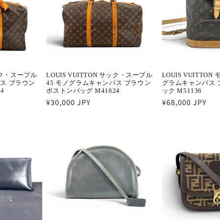
サック・スープル
LOUIS VUITTON サック・スープル
LOUIS VUITTO
バス ブラウン
45 モノグラムキャンバス ブラウン
グラムキャンバス 
4
ボストンバッグ M41624
ック M51136
通
¥30,000 JPY
通
¥68,000 JPY
常
常
価
価
格
格