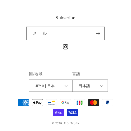
Subscribe
メール
Instagram
国/地域
言語
JPY ¥ | 日本
日本語
決
済
方
法
© 2026,
Tibi Trunk