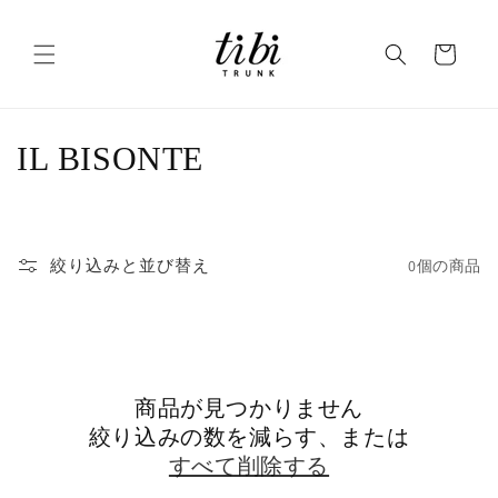
コンテ
ンツに
カ
進む
ー
ト
コ
IL BISONTE
レ
ク
絞り込みと並び替え
0個の商品
シ
ョ
ン
商品が見つかりません
:
絞り込みの数を減らす、または
すべて削除する