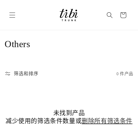
跳到内
购
容
物
车
收
Others
藏
:
筛选和排序
0 件产品
未找到产品
减少使用的筛选条件数量或
删除所有筛选条件