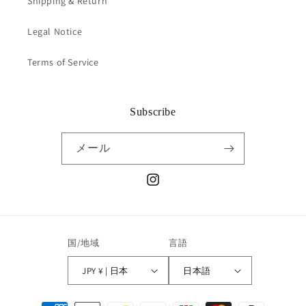
Shipping & Return
Legal Notice
Terms of Service
Subscribe
メール
Instagram
国/地域
言語
JPY ¥ | 日本
日本語
決