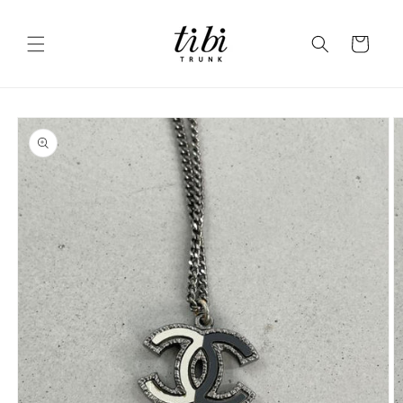
コンテ
ンツに
カ
進む
ー
ト
商品情
報にス
キップ