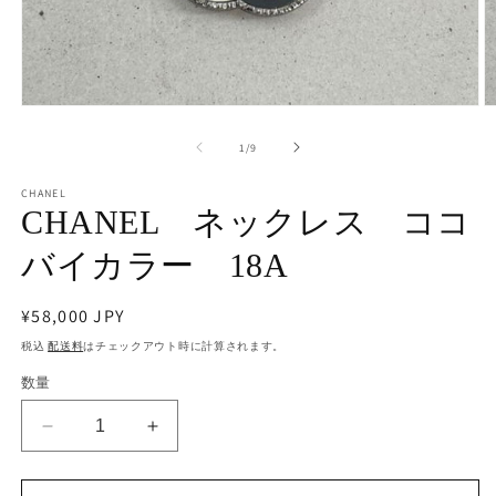
モ
ー
の
1
/
9
ダ
ル
で
CHANEL
CHANEL ネックレス ココ
メ
デ
ィ
バイカラー 18A
ア
(1)
(2
を
通
¥58,000 JPY
開
常
税込
配送料
はチェックアウト時に計算されます。
く
価
数量
格
CHANEL
CHANEL
ネ
ネ
ッ
ッ