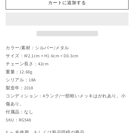
カートに追加する
ク
ク
レ
レ
ス
ス
コ
コ
コ
コ
バ
バ
イ
イ
カラー/素材：シルバー/メタル
カ
カ
サイズ：W2.1cm × H1.6cm × D0.3cm
ラ
ラ
チェーン長さ：42cm
ー
ー
重量：12.68g
18A
18A
シリアル：18A
の
の
製造年：2018
数
数
コンディション：Aランク/一部軽いメッキはがれあり。小
量
量
を
を
傷あり。
減
増
付属品：なし
ら
や
SKU：RG548
す
す
S ＝ 未使用、もしくは新品同様の商品。